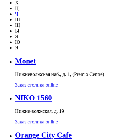
Х
Ц
Ч
Ш
Щ
Ы
Э
Ю
Я
Monet
Нижневолжская наб., д. 1, (Premio Centre)
Заказ столика online
NIKO 1560
Нижне-волжская, д. 19
Заказ столика online
Orange City Cafe