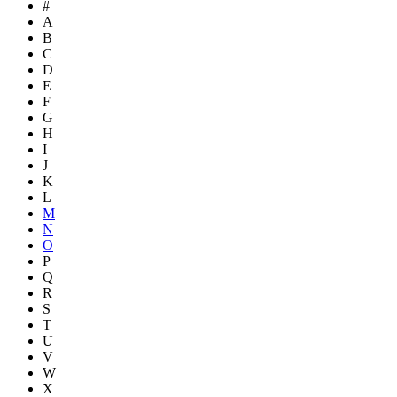
#
A
B
C
D
E
F
G
H
I
J
K
L
M
N
O
P
Q
R
S
T
U
V
W
X