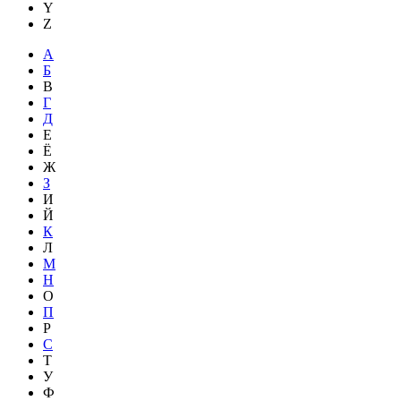
Y
Z
А
Б
В
Г
Д
Е
Ё
Ж
З
И
Й
К
Л
М
Н
О
П
Р
С
Т
У
Ф